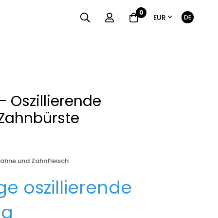
0
Währung
Sprach
EUR
DE
 Oszillierende
 Zahnbürste
ähne und Zahnfleisch
ige oszillierende
ng