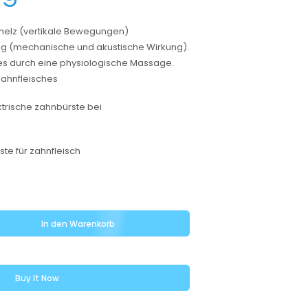
melz (vertikale Bewegungen)
ag (mechanische und akustische Wirkung).
es durch eine physiologische Massage.
ahnfleisches
ektrische zahnbürste bei
te für zahnfleisch
In den Warenkorb
Buy It Now