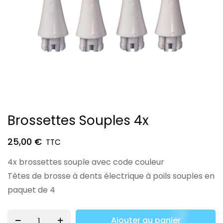
Skip
Brossettes Souples 4x
to
the
25,00 €
beginning
4x brossettes souple avec code couleur
of
Têtes de brosse à dents électrique à poils souples en
the
paquet de 4
images
gallery
Ajouter au panier