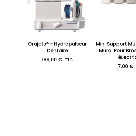
Orajets® - Hydropulseur
Mini Support Mur
Dentaire
Mural Pour Bro
éLectri
189,00 €
7,00 €