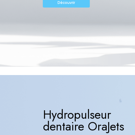
Découvrir
Hydropulseur
dentaire OraJets