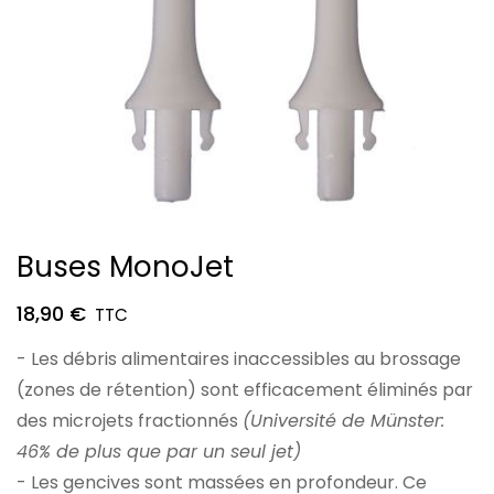
Skip
Buses MonoJet
to
the
18,90 €
beginning
- Les débris alimentaires inaccessibles au brossage
of
(zones de rétention) sont efficacement éliminés par
the
des microjets fractionnés
(Université de Münster:
images
46% de plus que par un seul jet)
gallery
- Les gencives sont massées en profondeur. Ce