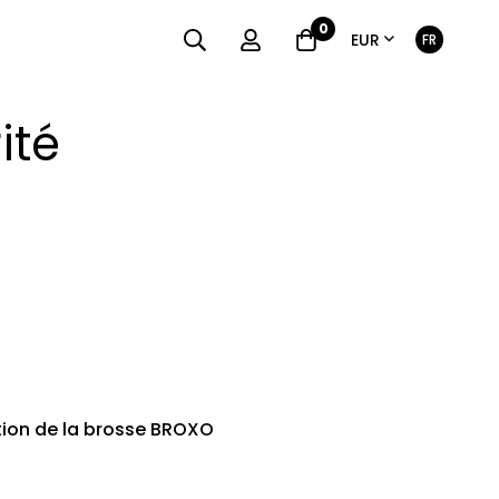
0
Devise
Langue
EUR
FR
ité
ation de la brosse BROXO